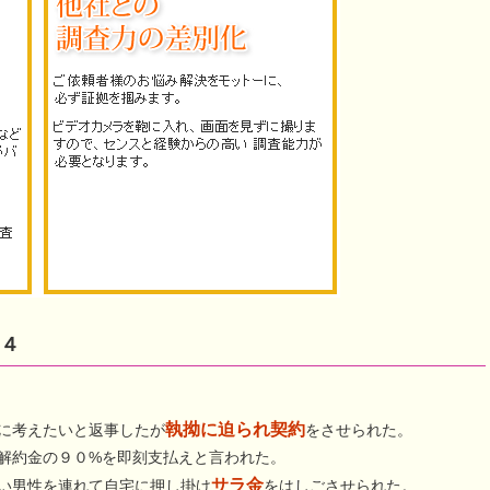
４
執拗に迫られ契約
に考えたいと返事したが
をさせられた。
解約金の９０%を即刻支払えと言われた。
サラ金
い男性を連れて自宅に押し掛け
をはしごさせられた。