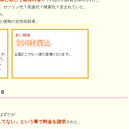
、ガソリン代？高速代？検索代？含まれていた。
ら
と後悔の女性依頼者。
６
はずだが、
してない」という事で料金を請求
された。