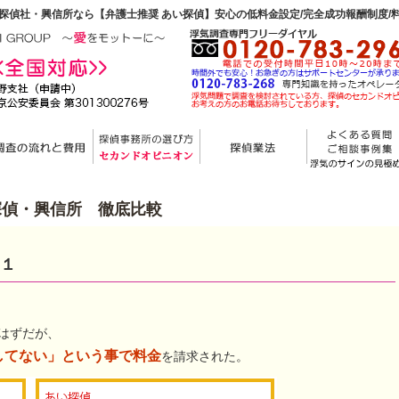
探偵社・興信所なら【弁護士推奨 あい探偵】安心の低料金設定/完全成功報酬制度/
探偵・興信所 徹底比較
１
はずだが、
してない」という事で料金
を請求された。