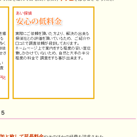
５
加と称して延長料金
やそのほかの経費を請求された。