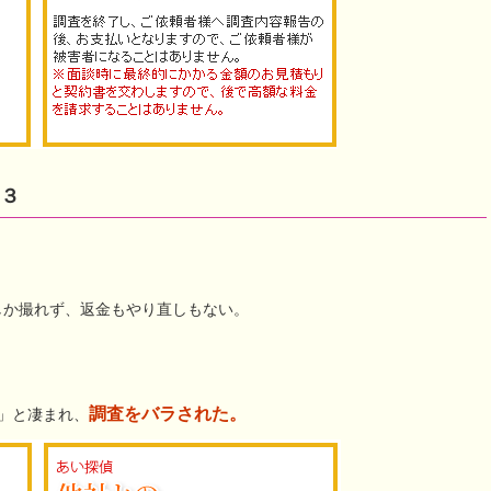
３
しか撮れず、返金もやり直しもない。
調査をバラされた。
」と凄まれ、